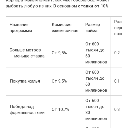
выбрать любую из них. В основном
ставки
от
1
0%.
Разме
Название
Комиссия
Размер
перво
программы
ежемесячная
займа
взнос
От 600
Больше метров
тысяч до
От 9,5%
0.2
— меньше ставка
60
миллионов
От 600
тысяч до
Покупка жилья
От 9,5%
0.1
60
миллионов
От 600
Победа над
тысяч до
От 10,7%
0.3
формальностями
30
миллионов