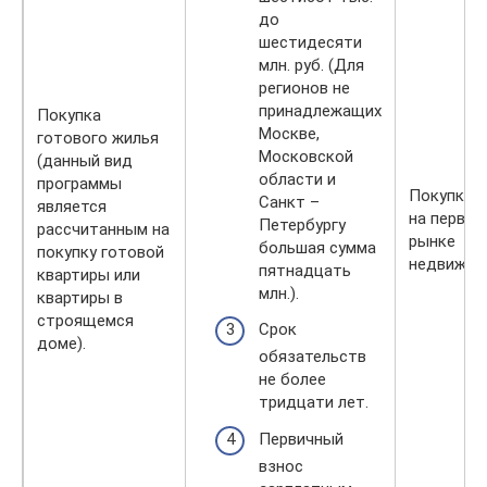
до
шестидесяти
млн. руб. (Для
регионов не
принадлежащих
Покупка
Москве,
готового жилья
Московской
(данный вид
области и
программы
Покупка 
Санкт –
является
на первич
Петербургу
рассчитанным на
рынке
большая сумма
покупку готовой
недвижим
пятнадцать
квартиры или
млн.).
квартиры в
строящемся
Срок
доме).
обязательств
не более
тридцати лет.
Первичный
взнос