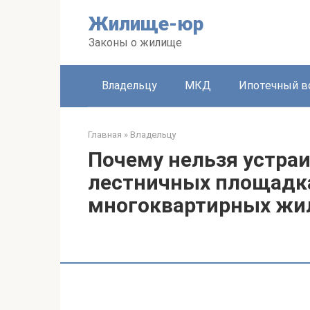
Перейти
Жилище-юр
к
контенту
Законы о жилище
Владельцу
МКД
Ипотечный в
Главная
»
Владельцу
Почему нельзя устра
лестничных площадка
многоквартирных жи