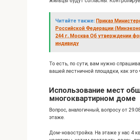
жильцы будут согласны. Контролируется
Читайте также:
Приказ Министер
Российской Федерации (Минэконом
244 г. Москва Об утверждении ф
индивиду
То есть, по сути, вам нужно спрашив
вашей лестничной площадки, как это 
Использование мест общ
многоквартирном доме
Вопрос, аналогичный, вопросу от 29.0
этаже.
Дом-новостройка. На этаже у нас 4 к