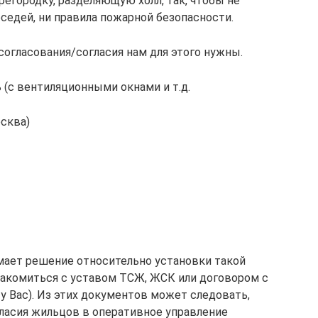
егородку, разделяющую холл, так, чтобы не
седей, ни правила пожарной безопасности.
 согласования/согласия нам для этого нужны.
 (с вентиляционными окнами и т.д.
осква)
имает решение относительно установки такой
знакомиться с уставом ТСЖ, ЖСК или договором с
у Вас). Из этих документов может следовать,
ласия жильцов в оперативное управление