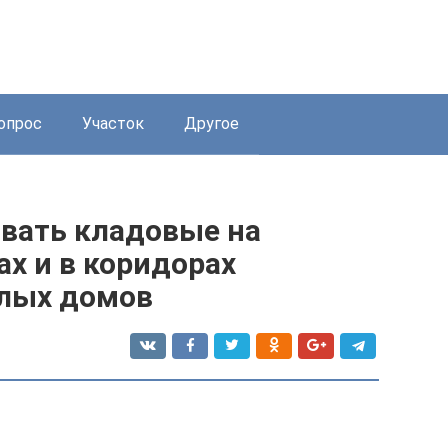
опрос
Участок
Другое
ивать кладовые на
х и в коридорах
лых домов