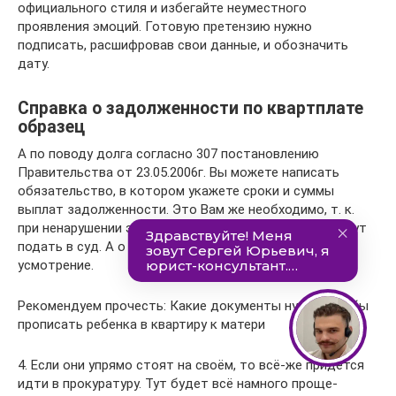
официального стиля и избегайте неуместного
проявления эмоций. Готовую претензию нужно
подписать, расшифровав свои данные, и обозначить
дату.
Справка о задолженности по квартплате
образец
А по поводу долга согласно 307 постановлению
Правительства от 23.05.2006г. Вы можете написать
обязательство, в котором укажете сроки и суммы
выплат задолженности. Это Вам же необходимо, т. к.
при ненарушении этого обязательства на Вас не смогут
подать в суд. А о сроках и суммах на Ваше и их
усмотрение.
Рекомендуем прочесть: Какие документы нужны чтобы
прописать ребенка в квартиру к матери
4. Если они упрямо стоят на своём, то всё-же придётся
идти в прокуратуру. Тут будет всё намного проще-