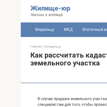
Перейти
Жилище-юр
к
контенту
Законы о жилище
Владельцу
МКД
Ипотечный в
Главная
»
Владельцу
Как рассчитать када
земельного участка
В случае продажи земельного участк
специалистам для того, чтобы провес