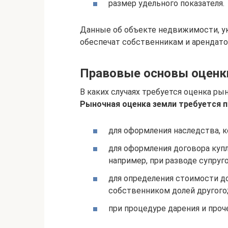
размер удельного показателя.
Данные об объекте недвижимости, ук
обеспечат собственникам и арендато
Правовые основы оценк
В каких случаях требуется оценка ры
Рыночная оценка земли требуется п
для оформления наследства, 
для оформления договора купл
например, при разводе супруго
для определения стоимости до
собственником долей другого
при процедуре дарения и проч