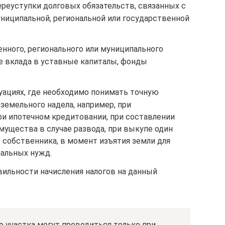
реуступки долговых обязательств, связанных с
ниципальной, региональной или государственной
енного, регионального или муниципального
е вклада в уставные капиталы, фонды
уациях, где необходимо понимать точную
земельного надела, например, при
ри ипотечном кредитовании, при составлении
имущества в случае развода, при выкупе один
 собственника, в момент изъятия земли для
альных нужд.
вильности начисления налогов на данный
 участка могут проводиться только при