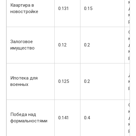
ми
Квартира в
0.131
0.15
до 
новостройке
ми
руб
От 
ми
Залоговое
0.12
0.2
до 
имущество
ми
руб
До 
Ипотека для
0.125
0.2
ми
военных
руб
От 
ми
Победа над
0.141
0.4
до 
формальностями
ми
руб