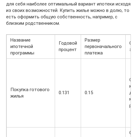
для себя наиболее оптимальный вариант ипотеки исходя
из своих возможностей. Купить жилье можно в долю, то
есть оформить общую собственность, например, с
близким родственником.
Название
Размер
Годовой
Су
ипотечной
первоначального
процент
за
программы
платежа
От 
ми
Покупка готового
0.131
0.15
до 
жилья
ми
руб
От 