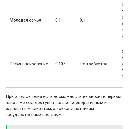
От
ты
руб
Молодая семья
0.11
0.1
8
ми
руб
От 
ми
Рефинансирование
0.107
Не требуется
до 
ми
руб
При этом сегодня есть возможность не вносить первый
взнос. Но она доступна только корпоративным и
зарплатным клиентам, а также участникам
государственных программ.