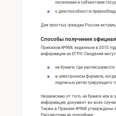
поселками и субъектами госу
о дееспособности правооблад
Для простых граждан России актуаль
Способы получения официал
Приказом №968, изданным в 2015 го
информации из ЕГРН. Сведения могут
на бумаге, где расписывается 
в электронном формате, когд
подписью регистрирующего го
Независимо от того, на бумаге или в
информация, документ во всех случа
Также в Приказе №968 утверждены в
Рассмотрим их подробнее: