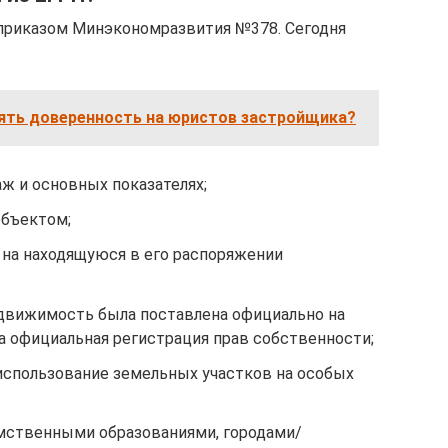
приказом Минэкономразвития №378. Сегодня
ять доверенность на юристов застройщика?
аж и основных показателях;
объектом;
 на находящуюся в его распоряжении
недвижимость была поставлена официально на
а официальная регистрация прав собственности;
использование земельных участков на особых
мственными образованиями, городами/