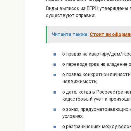
Виды выписок из ЕГРН утверждены 
существуют справки:
Читайте также:
Стоит ли оформл
о правах на квартиру/дом/гар
о переводе прав на владение 
о правах конкретной личности
недвижимость;
о дате, когда в Росреестре 
кадастровый учет и произошл
о зонах, предусматривающих 
условиях;
о разграничениях между ведо