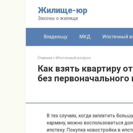
Перейти
Жилище-юр
к
контенту
Законы о жилище
Владельцу
МКД
Ипотечный в
Главная
»
Ипотечный вопрос
Как взять квартиру о
без первоначального 
В тех случаях, когда заплатить боль
карману, можно воспользоваться дол
ипотеку. Покупка новостройки в ипот