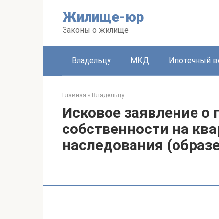
Перейти
Жилище-юр
к
контенту
Законы о жилище
Владельцу
МКД
Ипотечный в
Главная
»
Владельцу
Исковое заявление о 
собственности на ква
наследования (образе