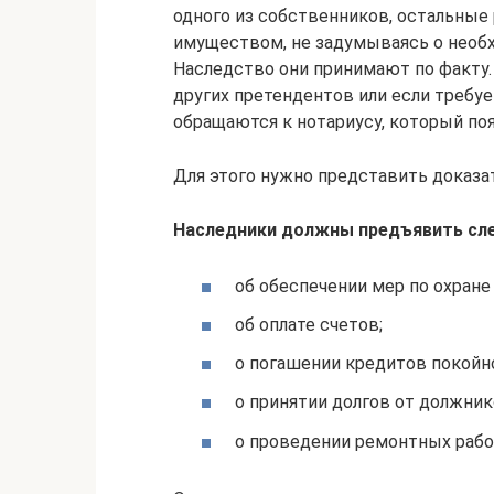
одного из собственников, остальны
имуществом, не задумываясь о необх
Наследство они принимают по факту
других претендентов или если требу
обращаются к нотариусу, который поя
Для этого нужно представить доказа
Наследники должны предъявить сл
об обеспечении мер по охране
об оплате счетов;
о погашении кредитов покойно
о принятии долгов от должник
о проведении ремонтных работ