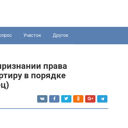
опрос
Участок
Другое
признании права
ртиру в порядке
ц)