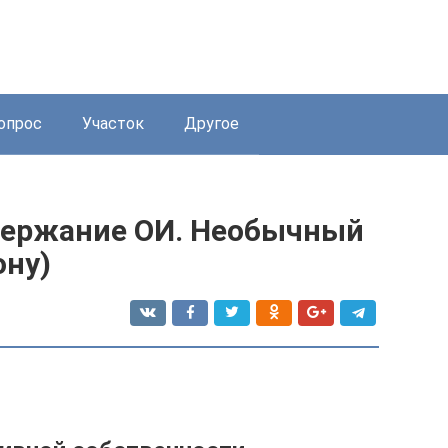
опрос
Участок
Другое
держание ОИ. Необычный
ону)