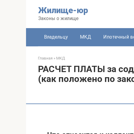
Перейти
Жилище-юр
к
контенту
Законы о жилище
Владельцу
МКД
Ипотечный в
Главная
»
МКД
РАСЧЕТ ПЛАТЫ за со
(как положено по зак