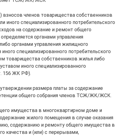
твляет ТСЖ/ЖК/ЖСК
и) взносов членов товарищества собственников
ли иного специализированного потребительского
асходов на содержание и ремонт общего
 определяется органами управления
либо органами управления жилищного
я иного специализированного потребительского
вом товарищества собственников жилья либо
 уставом иного специализированного
. 156 ЖК РФ).
 утверждении размера платы за содержание
етенции общего собрания членов ТСЖ/ЖК/ЖСК.
бщего имущества в многоквартирном доме и
содержание жилого помещения в случае оказания
ению, содержанию и ремонту общего имущества в
 качества и (или) с перерывами,