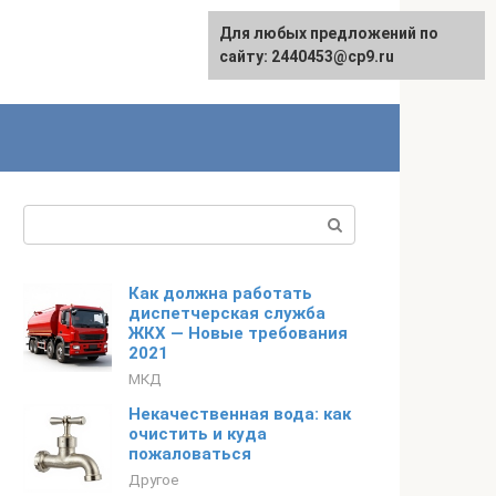
Для любых предложений по
сайту: 2440453@cp9.ru
Поиск:
Как должна работать
диспетчерская служба
ЖКХ — Новые требования
2021
МКД
Некачественная вода: как
очистить и куда
пожаловаться
Другое