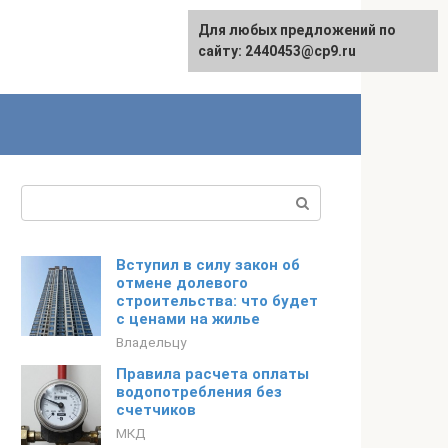
Для любых предложений по
сайту: 2440453@cp9.ru
Поиск:
Вступил в силу закон об
отмене долевого
строительства: что будет
с ценами на жилье
Владельцу
Правила расчета оплаты
водопотребления без
счетчиков
МКД