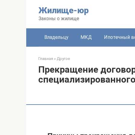
Перейти
Жилище-юр
к
контенту
Законы о жилище
Владельцу
МКД
Ипотечный в
Главная
»
Другое
Прекращение договор
специализированног