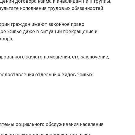
ении договора найма и инвалидам I и II группы,
зультате исполнения трудовых обязанностей.
ории граждан имеют законное право
ое жилье даже в ситуации прекращения и
овора.
ированного жилого помещения, его заключение,
 предоставления отдельных видов жилых
стемы социального обслуживания населения
ния вынужденных переселенцев и лиц,