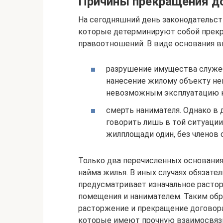
Причины прекращения д
На сегодняшний день законодательст
которые детерминируют собой прек
правоотношений. В виде основания 
разрушение имущества служеб
нанесение жилому объекту не
невозможным эксплуатацию 
смерть нанимателя. Однако в
говорить лишь в той ситуации
жилплощади один, без членов 
Только два перечисленных основания
найма жилья. В иных случаях обязат
предусматривает изначальное расто
помещения и нанимателем. Таким обр
расторжение и прекращение договора
которые имеют прочную взаимосвязь