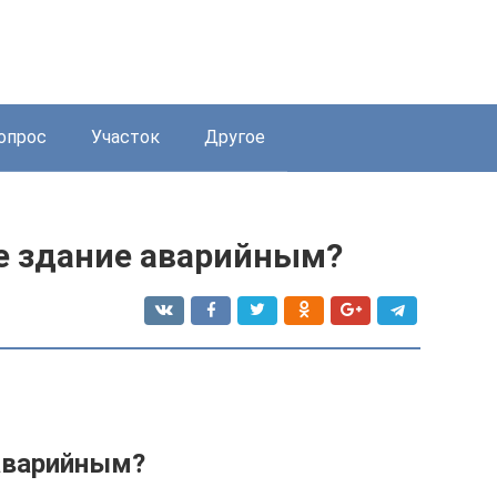
опрос
Участок
Другое
е здание аварийным?
аварийным?