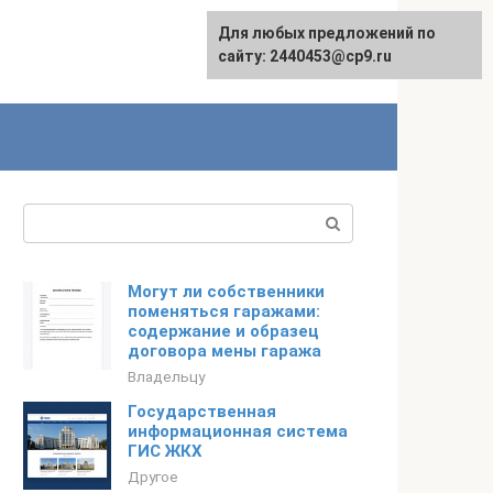
Для любых предложений по
сайту: 2440453@cp9.ru
Поиск:
Могут ли собственники
поменяться гаражами:
содержание и образец
договора мены гаража
Владельцу
Государственная
информационная система
ГИС ЖКХ
Другое