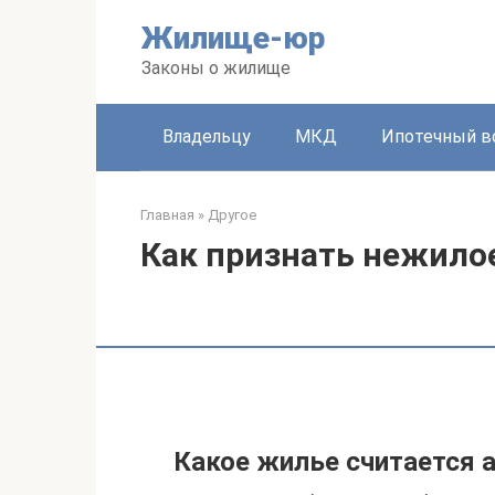
Перейти
Жилище-юр
к
контенту
Законы о жилище
Владельцу
МКД
Ипотечный в
Главная
»
Другое
Как признать нежило
Какое жилье считается 