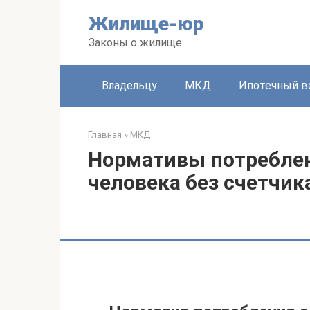
Перейти
Жилище-юр
к
контенту
Законы о жилище
Владельцу
МКД
Ипотечный в
Главная
»
МКД
Нормативы потреблен
человека без счетчик