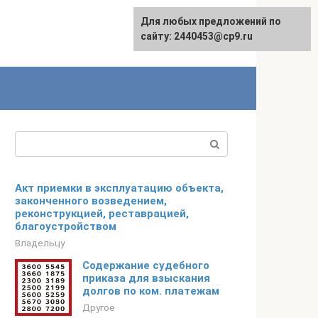
Для любых предложений по
сайту: 2440453@cp9.ru
Поиск:
Акт приемки в эксплуатацию объекта,
законченного возведением,
реконструкцией, реставрацией,
благоустройством
Владельцу
Содержание судебного
приказа для взыскания
долгов по ком. платежам
Другое