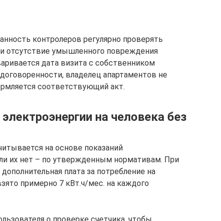
анность контролеров регулярно проверять
 и отсутствие умышленного повреждения
варивается дата визита с собственником
 договоренности, владелец апартаментов не
формляется соответствующий акт.
электроэнергии на человека без
читывается на основе показаний
сли их нет – по утвержденным нормативам. При
 дополнительная плата за потребление на
зято примерно 7 кВт.ч/мес. на каждого
ьзователя о проверке счетчика, чтобы