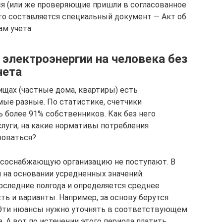
тся (или же проверяющие пришли в согласованное
, то составляется специальный документ — Акт об
ам учета.
электроэнергии на человека без
чета
ищах (частные дома, квартиры) есть
ые разные. По статистике, счетчики
 более 91% собственников. Как без него
слуги, на какие нормативы потребления
роваться?
урсоснабжающую организацию не поступают. В
 на основании усредненных значений.
оследние полгода и определяется среднее
сть и варианты. Например, за основу берутся
 Эти нюансы нужно уточнять в соответствующем
 А вот по истечении этого периода платить